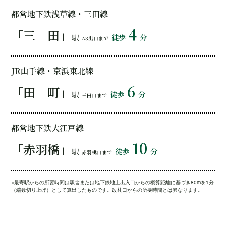
都営地下鉄浅草線・三田線
4
「三 田」
駅
徒歩
分
A3出口まで
JR山手線・京浜東北線
6
「田 町」
駅
徒歩
分
三田口まで
都営地下鉄大江戸線
10
「赤羽橋」
駅
徒歩
分
赤羽橋口まで
※最寄駅からの所要時間は駅舎または地下鉄地上出入口からの概算距離に基づき80mを1分
（端数切り上げ）として算出したものです。改札口からの所要時間とは異なります。