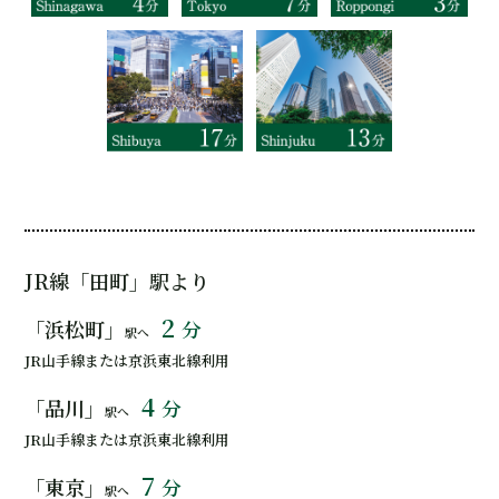
JR線「田町」駅より
2
「浜松町」
分
駅へ
JR山手線または京浜東北線利用
4
「品川」
分
駅へ
JR山手線または京浜東北線利用
7
「東京」
分
駅へ